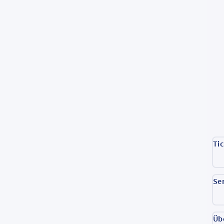
Ti
Se
Üb