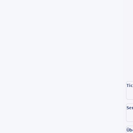
Ti
Se
Üb