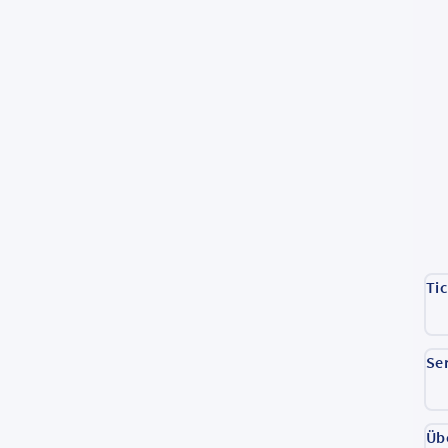
Ti
Se
Üb