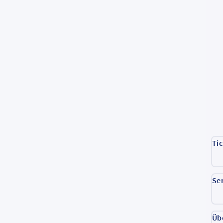
Ti
Se
Üb