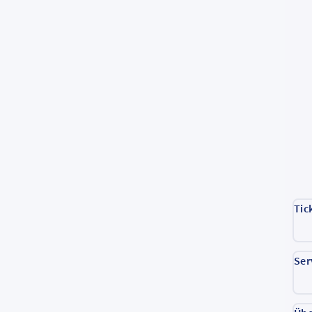
Tic
Ser