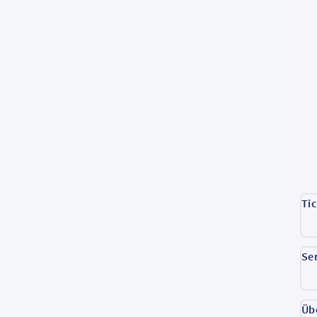
Ti
Se
Üb