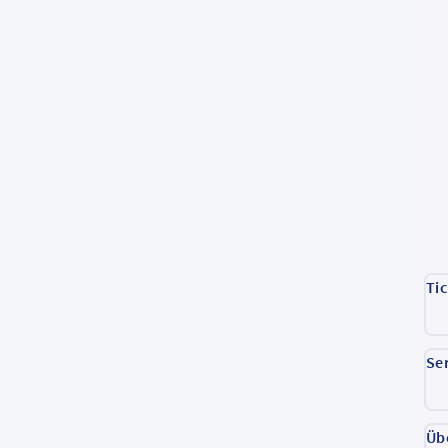
Ti
Se
Üb