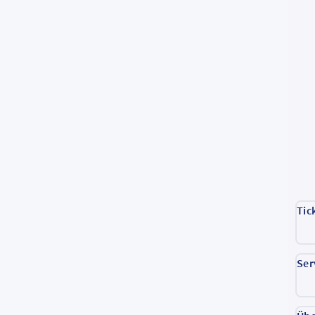
Tic
Ser