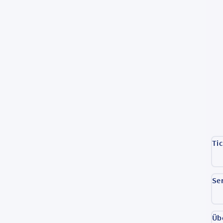
Ti
Se
Üb