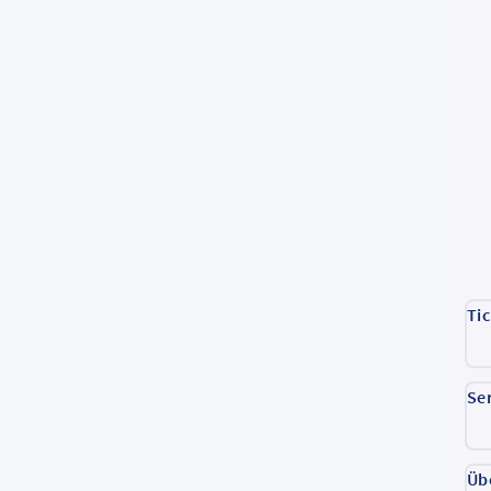
Ti
Se
Üb