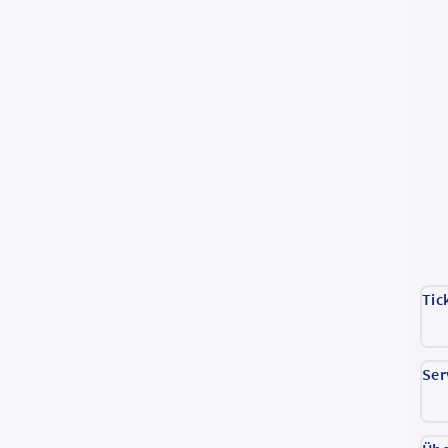
Tic
Ser