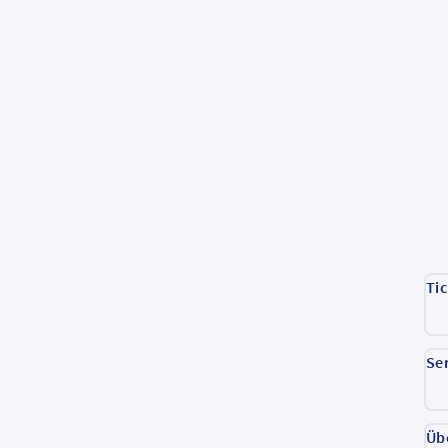
Ti
Se
Üb