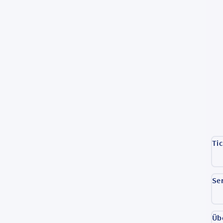
Ti
Se
Üb