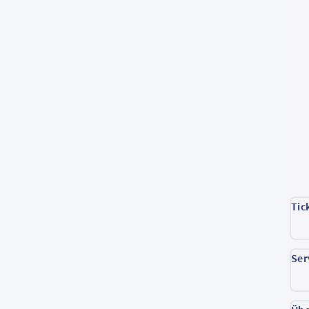
Tic
Ser