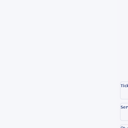
Tic
Ser