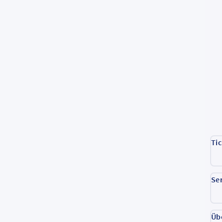
Ti
Se
Üb