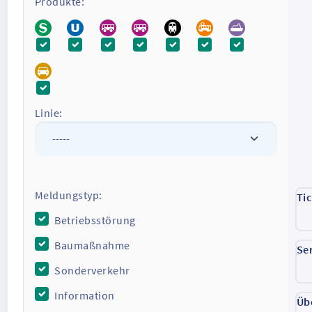
Produkte:
Linie:
Meldungstyp:
Ti
Betriebsstörung
Baumaßnahme
Se
Sonderverkehr
Information
Üb