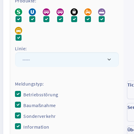
Produkte:
Linie:
Meldungstyp:
Ti
Betriebsstörung
Baumaßnahme
Se
Sonderverkehr
Information
Üb