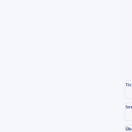
Ti
Se
Üb