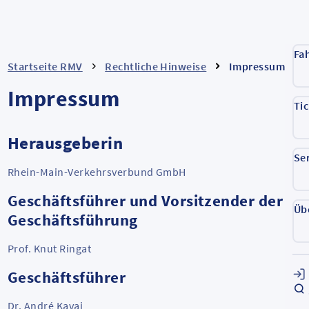
Fa
Startseite RMV
Rechtliche Hinweise
Impressum
Impressum
Ti
Herausgeberin
Se
Rhein-Main-Verkehrsverbund GmbH
Geschäftsführer und Vorsitzender der
Üb
Geschäftsführung
Prof. Knut Ringat
Geschäftsführer
Dr. André Kavai