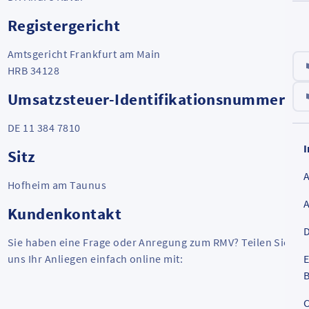
Registergericht
Amtsgericht Frankfurt am Main
HRB 34128
Umsatzsteuer-Identifikationsnummer
DE 11 384 7810
Sitz
Hofheim am Taunus
Kundenkontakt
D
Sie haben eine Frage oder Anregung zum RMV? Teilen Sie
uns Ihr Anliegen einfach online mit:
E
B
C