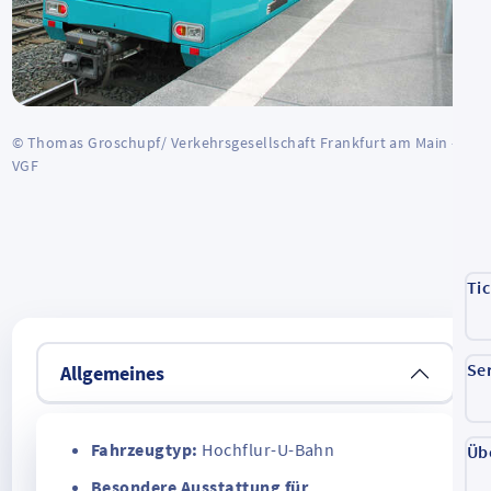
© Thomas Groschupf/ Verkehrsgesellschaft Frankfurt am Main -
VGF
Ti
Se
Allgemeines
Fahrzeugtyp:
Hochflur-U-Bahn
Üb
Besondere Ausstattung für