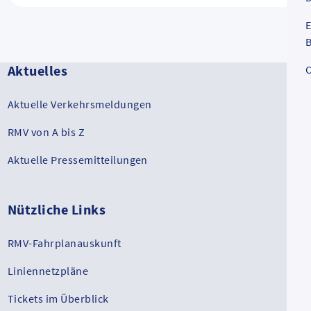
E
B
Aktuelles
C
Aktuelle Verkehrsmeldungen
RMV von A bis Z
Aktuelle Pressemitteilungen
Nützliche Links
RMV-Fahrplanauskunft
Liniennetzpläne
Tickets im Überblick