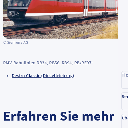
© Siemens AG
RMV-Bahnlinien RB34, RB56, RB94, RB/RE97:
Ti
Desiro Classic (Dieseltriebzug)
Se
Erfahren Sie mehr
Üb