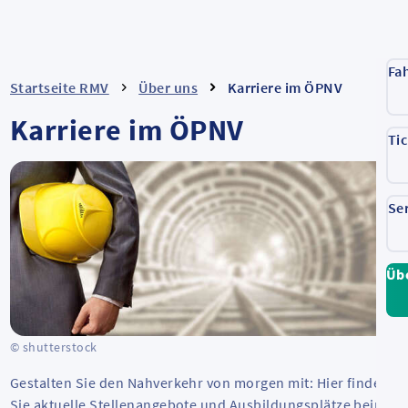
Fa
Startseite RMV
Über uns
Karriere im ÖPNV
Karriere im ÖPNV
Ti
Se
Üb
© shutterstock
Gestalten Sie den Nahverkehr von morgen mit: Hier finden
Sie aktuelle Stellenangebote und Ausbildungsplätze beim