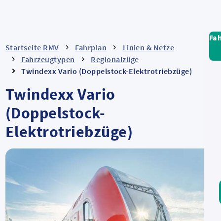
Fa
Startseite RMV
Fahrplan
Linien & Netze
Fahrzeugtypen
Regionalzüge
Twindexx Vario (Doppelstock-Elektrotriebzüge)
Twindexx Vario
(Doppelstock-
Elektrotriebzüge)