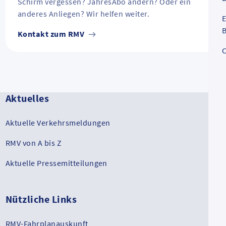
Schirm vergessen? JahresAbo ändern? Oder ein
anderes Anliegen? Wir helfen weiter.
E
B
Kontakt zum RMV
C
Aktuelles
Aktuelle Verkehrsmeldungen
RMV von A bis Z
Aktuelle Pressemitteilungen
Nützliche Links
RMV-Fahrplanauskunft