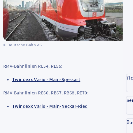
© Deutsche Bahn AG
RMV-Bahnlinien RE54, RE55:
Ti
Twindexx Vario - Main-Spessart
RMV-Bahnlinien RE60, RB67, RB68, RE70:
Se
Twindexx Vario - Main-Neckar-Ried
Üb