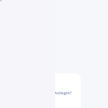
n
sAbo ändern? Oder ein anderes Anliegen?