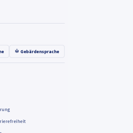
he
Gebärdensprache
ärung
rierefreiheit