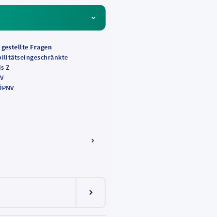
 gestellte Fragen
bilitätseingeschränkte
is Z
MV
 ÖPNV
e
Menüeintrag ein-/ausklappen