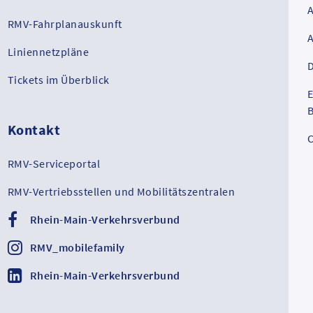
RMV-Fahrplanauskunft
Liniennetzpläne
D
Tickets im Überblick
E
B
Kontakt
C
RMV-Serviceportal
RMV-Vertriebsstellen und Mobilitätszentralen
Rhein-Main-Verkehrsverbund
RMV_mobilefamily
Rhein-Main-Verkehrsverbund