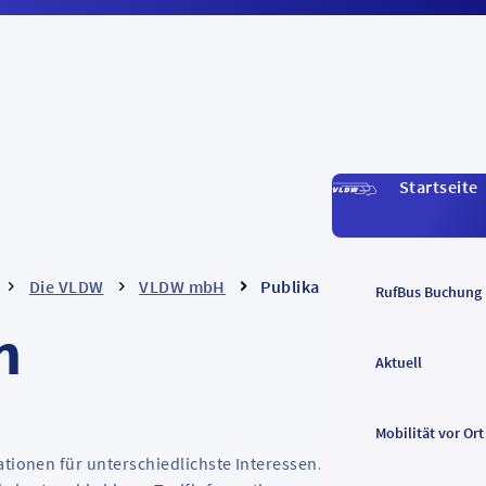
Startseite
Die VLDW
VLDW mbH
Publikationen
RufBus Buchung
n
Aktuell
Mobilität vor Ort
ationen für unterschiedlichste Interessen. Von