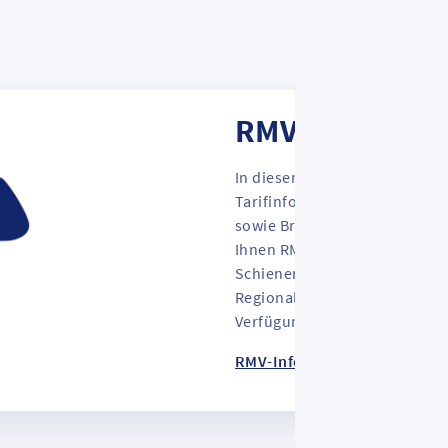
RMV-Infomater
In diesem
Download
bereich f
Tarifinformationen, Informat
sowie Broschüren für Ausflüg
Ihnen RMV-interne Informati
Schienenpersonennahverkeh
Regionalen Buspersonennahv
Verfügung.
RMV-Infomaterial