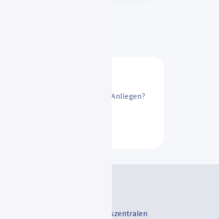
sAbo ändern? Oder ein anderes Anliegen?
ntakt
V-Serviceportal
-Vertriebsstellen und Mobilitätszentralen