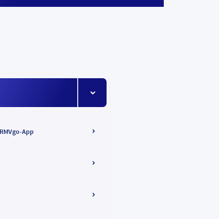
Menüeintrag ein-/ausklappen
 RMVgo-App