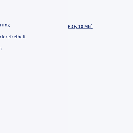
ärung
plan Lahn-Dill-Kreis aus 2020 (PDF, 10 MB)
rierefreiheit
n
P-LDK 2020 (PDF, 44 MB)
aeftsbericht 2022 (PDF, 3 MB)