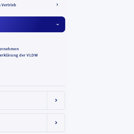
& Vertrieb
ternehmen
erklärung der VLDW
ht 2025 (PDF, 310 KB)
Menüeintrag ein-/ausklappen
ht 2024 (PDF, 311 KB)
Menüeintrag ein-/ausklappen