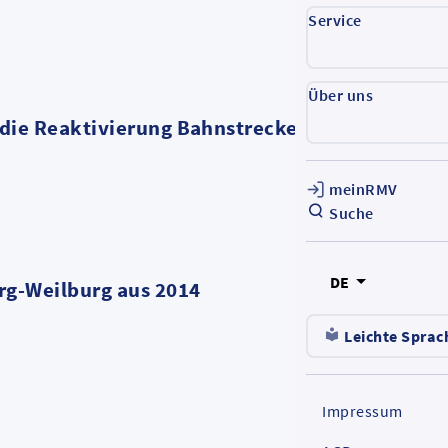
Service
AGB_D-Tick
Über uns
die Reaktivierung Bahnstrecken
Voruntersu
meinRMV
Bahnstreck
Suche
DE
rg-Weilburg aus 2014
Nahverkehr
Leichte Sprac
(PDF, 62 MB
Impressum