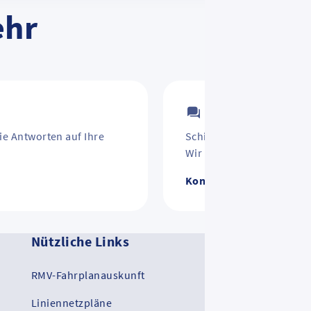
ehr
Kontakt
ie Antworten auf Ihre
Schirm vergessen? Jahre
Wir helfen weiter.
Kontakt zum RMV
Nützliche Links
Ko
RMV-Fahrplanauskunft
RM
Liniennetzpläne
RMV