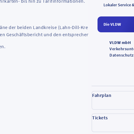
rkarten- bis hin zu Tarifinformationen.
Lokaler Service 
Die VLDW
äne der beiden Landkreise (Lahn-Dill-Kreis und Landkreis
len Geschäftsbericht und den entsprechenden Gesamtbericht.
VLDW mbH
en.
Verkehrsun
Datenschutz
Gesamtberic
Fahrplan
Tickets
Gesamtberic