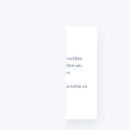
ial
inden sie RMV-Fahrkarten- und
ionen zu Garantien und Fahrgastrechten
ler und Touristen. Außerdem stellen wir
onen wie den Vergabekalender des
rs und des
erkehrs sowie die RMV-Gesamtberichte zu