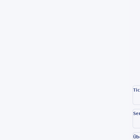
Ti
Se
Üb