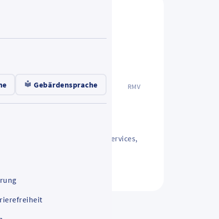
he
Gebärdensprache
RMV
iling
 aktuelle Tarifangebote, neue Services,
ärung
rierefreiheit