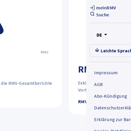
meinRMV
Suche
DE
Leichte Sprac
RMV
RMV-Info-Ma
Impressum
Exklusive Rabattaktionen,
e die RMV-Gesamtberichte
AGB
Vorteile und vieles mehr.
Abo-Kündigung
RMV-Info-Mailing
Datenschutzerkl
Erklärung zur Bar