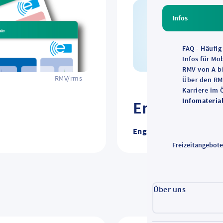
Infos
FAQ - Häufig
Infos für Mo
RMV von A b
RMV/rms
Über den R
Karriere im
Infomateria
Englisches I
Englisches Infomaterial
Freizeitangebot
Über uns