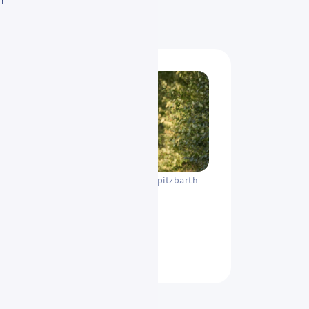
n
HMWEVW – Corinna Spitzbarth
d Ausflügler
r