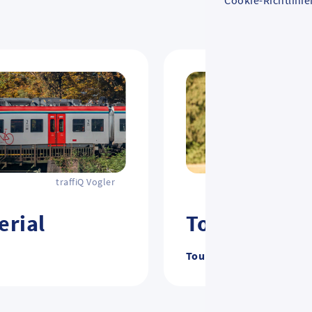
Cookie-Richtlinie
traffiQ Vogler
erial
Touristen un
Touristen und Ausflügle