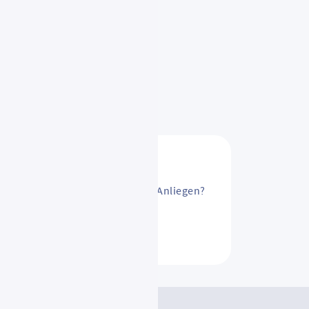
sAbo ändern? Oder ein anderes Anliegen?
ntakt