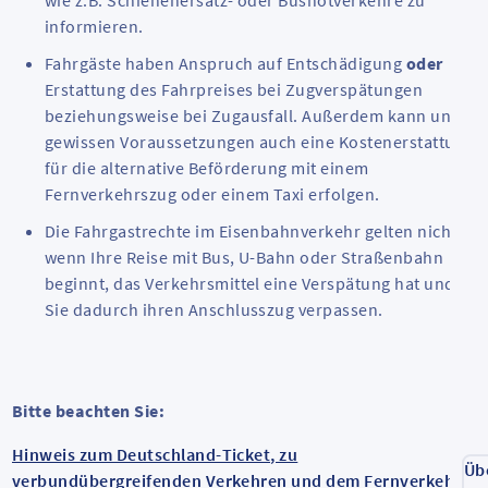
wie z.B. Schienenersatz- oder Busnotverkehre zu
informieren.
Fahrgäste haben Anspruch auf Entschädigung
oder
Erstattung des Fahrpreises bei Zugverspätungen
beziehungsweise bei Zugausfall. Außerdem kann unter
gewissen Voraussetzungen auch eine Kostenerstattung
für die alternative Beförderung mit einem
Fernverkehrszug oder einem Taxi erfolgen.
Die Fahrgastrechte im Eisenbahnverkehr gelten nicht,
wenn Ihre Reise mit Bus, U-Bahn oder Straßenbahn
beginnt, das Verkehrsmittel eine Verspätung hat und
Sie dadurch ihren Anschlusszug verpassen.
Bitte beachten Sie:
Hinweis zum Deutschland-Ticket, zu
Üb
verbundübergreifenden Verkehren und dem Fernverkehr