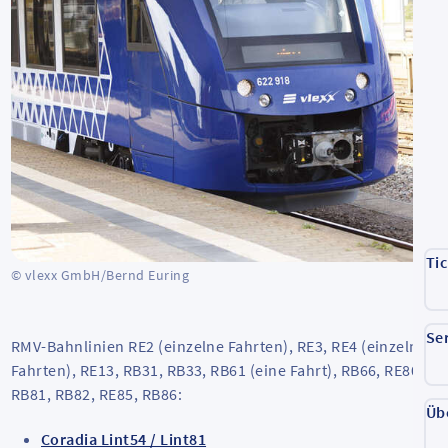
Ti
© vlexx GmbH/Bernd Euring
Se
RMV-Bahnlinien RE2 (einzelne Fahrten), RE3, RE4 (einzelne
Fahrten), RE13, RB31, RB33, RB61 (eine Fahrt), RB66, RE80,
RB81, RB82, RE85, RB86:
Üb
Coradia Lint54 / Lint81