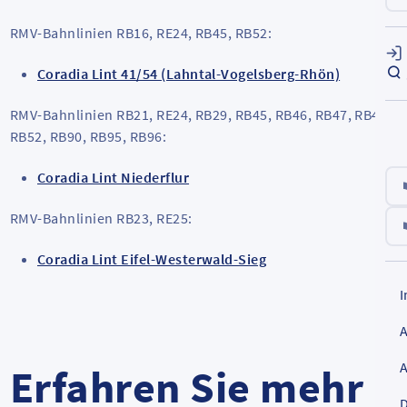
RMV-Bahnlinien RB16, RE24, RB45, RB52:
Coradia Lint 41/54 (Lahntal-Vogelsberg-Rhön)
RMV-Bahnlinien RB21, RE24, RB29, RB45, RB46, RB47, RB48,
RB52, RB90, RB95, RB96:
Coradia Lint Niederflur
RMV-Bahnlinien RB23, RE25:
Coradia Lint Eifel-Westerwald-Sieg
Erfahren Sie mehr
D