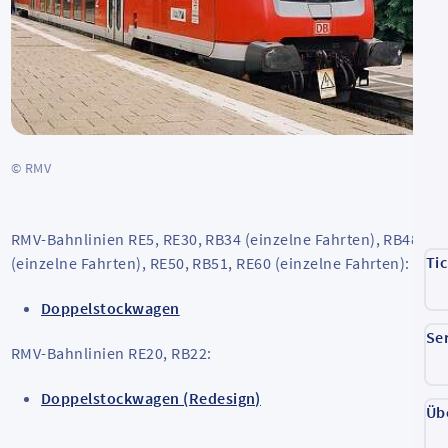
© RMV
RMV-Bahnlinien RE5, RE30, RB34 (einzelne Fahrten), RB48
Ti
(einzelne Fahrten), RE50, RB51, RE60 (einzelne Fahrten):
Doppelstockwagen
Se
RMV-Bahnlinien RE20, RB22:
Doppelstockwagen (Redesign)
Üb