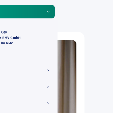
s RMV
er RMV GmbH
r im RMV
V