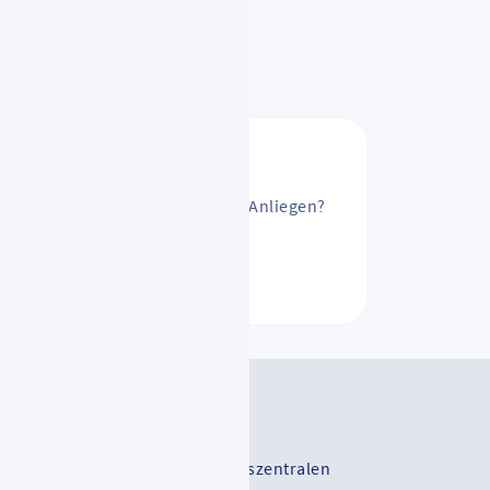
sAbo ändern? Oder ein anderes Anliegen?
ntakt
V-Serviceportal
-Vertriebsstellen und Mobilitätszentralen