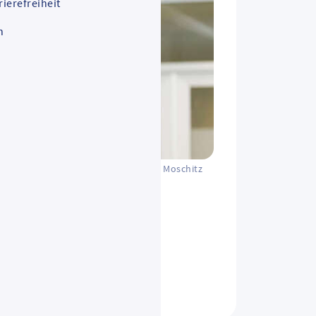
rierefreiheit
n
Sven Moschitz