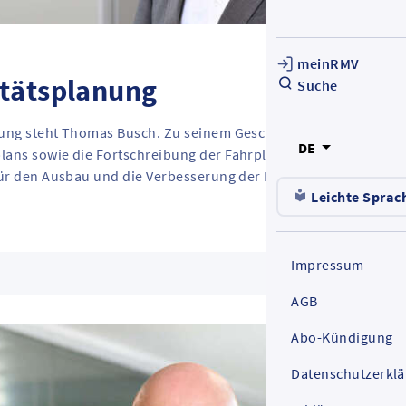
meinRMV
itätsplanung
Suche
nung steht Thomas Busch. Zu seinem Geschäftsbereich gehören
DE
ans sowie die Fortschreibung der Fahrpläne für Bus und Bahn
ür den Ausbau und die Verbesserung der Infrastruktur.
Leichte Sprac
Impressum
AGB
Abo-Kündigung
Datenschutzerkl