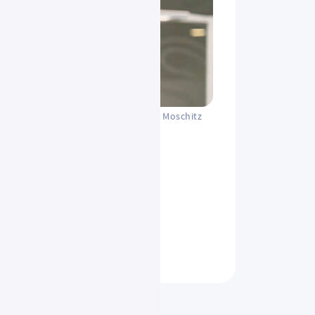
Sven Moschitz
swege
ht nur