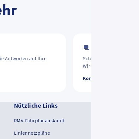
ehr
Kontakt
ie Antworten auf Ihre
Schirm vergessen? Jahre
Wir helfen weiter.
Kontakt zum RMV
Nützliche Links
Ko
RMV-Fahrplanauskunft
RM
Liniennetzpläne
RMV