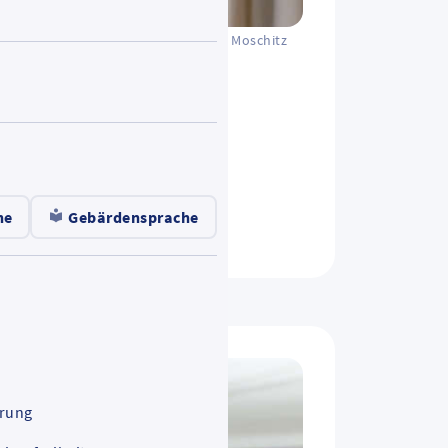
Sven Moschitz
 die
.
he
Gebärdensprache
ärung