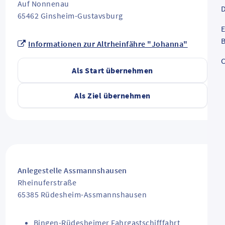
Auf Nonnenau
D
65462
Ginsheim-Gustavsburg
E
B
Informationen zur Altrheinfähre "Johanna"
C
Als Start übernehmen
Als Ziel übernehmen
Anlegestelle Assmannshausen
Rheinuferstraße
65385
Rüdesheim-Assmannshausen
Bingen-Rüdesheimer Fahrgastschifffahrt