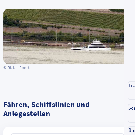
© RNN - Ebert
Ti
Fähren, Schiffslinien und
Se
Anlegestellen
Üb