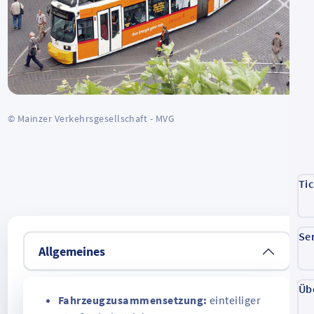
© Mainzer Verkehrsgesellschaft - MVG
Ti
Se
Allgemeines
Üb
Fahrzeugzusammensetzung:
einteiliger