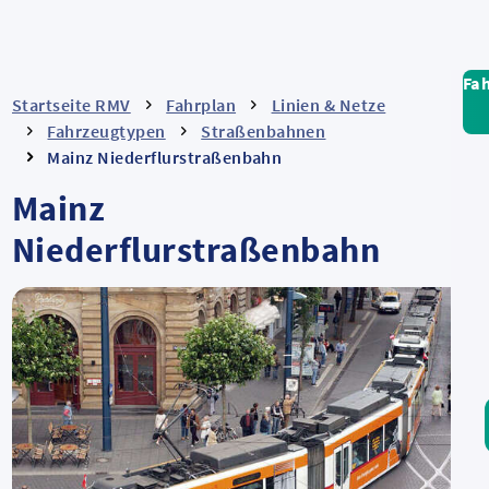
Fa
Startseite RMV
Fahrplan
Linien & Netze
Fahrzeugtypen
Straßenbahnen
Mainz Niederflurstraßenbahn
Mainz
Niederflurstraßenbahn