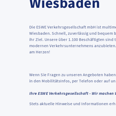
Wiesbaden
l
e
l
l
e
l
e
Die ESWE Verkehrsgesellschaft mbH ist multimo
Wiesbaden. Schnell, zuverlässig und bequem br
ihr Ziel. Unsere über 1.100 Beschäftigten sind
modernen Verkehrsunternehmens anzubieten. D
am Herzen!
Wenn Sie Fragen zu unseren Angeboten haben be
in den MobilitätsInfos, per Telefon oder auf u
Ihre ESWE Verkehrsgesellschaft - Wir machen
Stets aktuelle Hinweise und Informationen erh