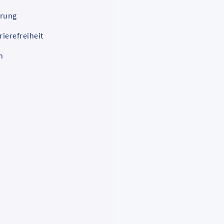
ärung
rierefreiheit
n
an
s
,