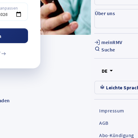
anpassen
Über uns
n
meinRMV
Suche
f
DE
Leichte Sprac
baden
Impressum
AGB
Abo-Kündigung