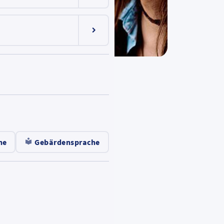
Menüeintrag ein-/ausklappen
he
Gebärdensprache