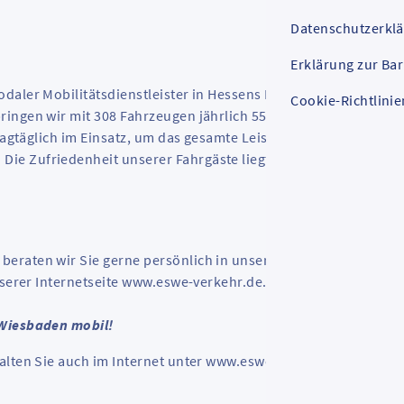
Datenschutzerkl
Erklärung zur Bar
daler Mobilitätsdienstleister in Hessens Landeshauptstadt
Cookie-Richtlinie
ingen wir mit 308 Fahrzeugen jährlich 55 Millionen Fahrgäste 
 tagtäglich im Einsatz, um das gesamte Leistungsspektrum eines
ie Zufriedenheit unserer Fahrgäste liegt uns dabei besonder
raten wir Sie gerne persönlich in unserer MobilitätsZentrale
nserer Internetseite www.eswe-verkehr.de.
 Wiesbaden mobil!
alten Sie auch im Internet unter www.eswe-verkehr.de.