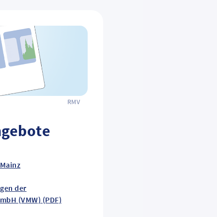
RMV
ngebote
 Mainz
gen der
GmbH (VMW) (PDF)