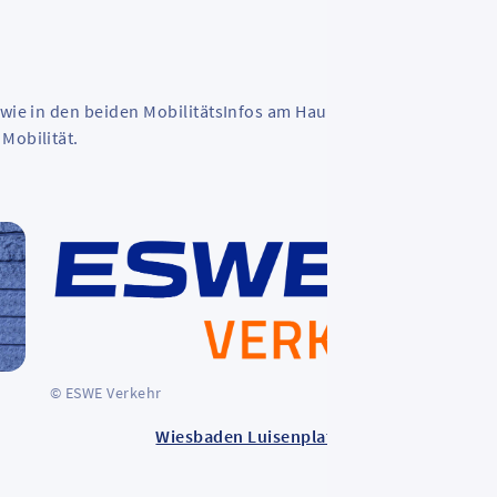
sowie in den beiden MobilitätsInfos am Hauptbahnhof und am
Mobilität.
© E
© ESWE Verkehr
Wiesbaden Luisenplatz