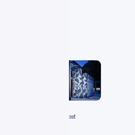
SWE Verkehr
Wiesbaden Hauptbahnhof