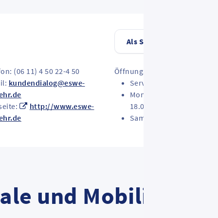
Als Start übernehmen
fon: (06 11) 4 50 22-4 50
Öffnungszeiten:
il:
kundendialog@eswe-
Servicezeiten der Hotline
ehr.de
Montag bis Freitag: 7.00 
eite:
http://www.eswe-
18.00 Uhr
ehr.de
Samstag: 8.00 bis 15.00 
ale und MobilitätsInf