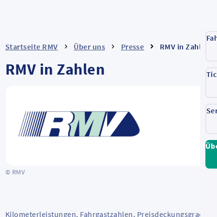
Fa
Startseite RMV
Über uns
Presse
RMV in Zahlen
RMV in Zahlen
Ti
Se
Üb
© RMV
Kilometerleistungen, Fahrgastzahlen, Preisdeckungsgrad: