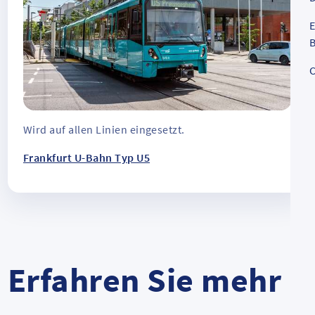
E
B
C
Wird auf allen Linien eingesetzt.
Frankfurt U-Bahn Typ U5
Erfahren Sie mehr