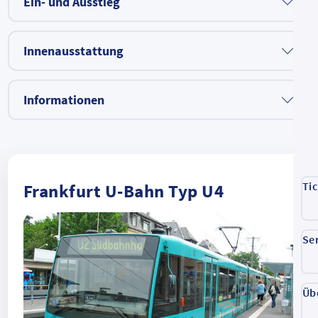
Ein- und Ausstieg
Innenausstattung
Informationen
Ti
Frankfurt U-Bahn Typ U4
Se
Üb