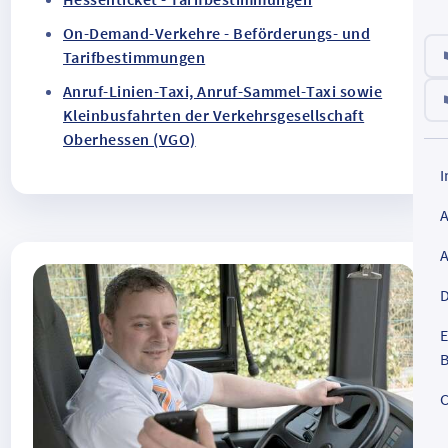
On-Demand-Verkehre - Beförderungs- und
Tarifbestimmungen
Anruf-Linien-Taxi, Anruf-Sammel-Taxi sowie
Kleinbusfahrten der Verkehrsgesellschaft
Oberhessen (VGO)
D
E
B
C