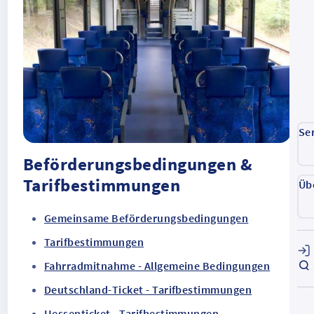
Se
Beförderungsbedingungen &
Tarifbestimmungen
Üb
Gemeinsame Beförderungsbedingungen
Tarifbestimmungen
Fahrradmitnahme - Allgemeine Bedingungen
Deutschland-Ticket - Tarifbestimmungen
Hessenticket - Tarifbestimmungen