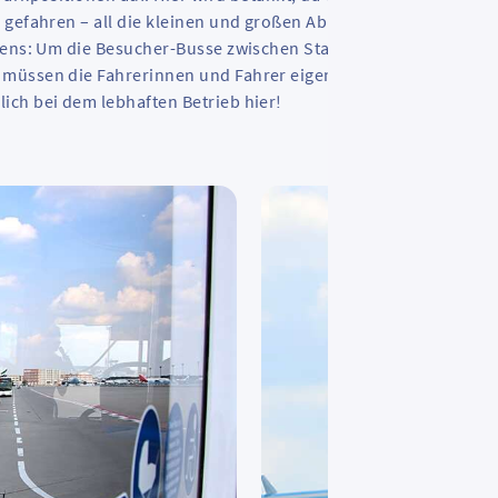
 gefahren – all die kleinen und großen Abläufe rund um den
igens: Um die Besucher-Busse zwischen Startbahn, Tower und
müssen die Fahrerinnen und Fahrer eigens eine Prüfung für d
ich bei dem lebhaften Betrieb hier!