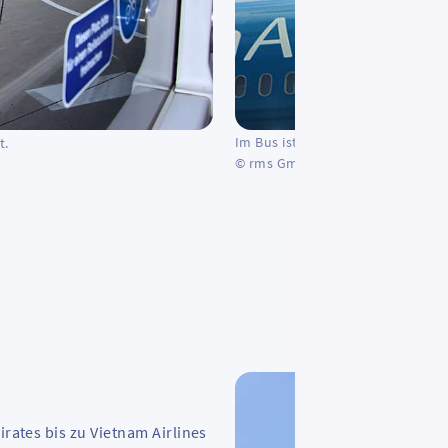
Im Bus ist man ganz nah an den 
t.
© rms GmbH
irates bis zu Vietnam Airlines