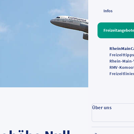
Infos
Freizeitangebot
RheinMainC
Freizeittipp
Rhein-Main
RMV-Komoot
Freizeitlinie
Über uns