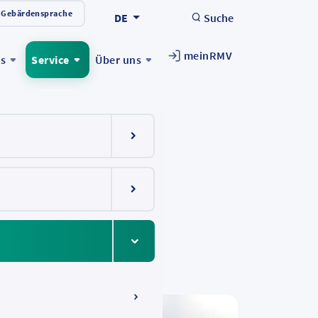
Gebärdensprache
DE
Suche
meinRMV
ts
Service
Über uns
Menüeintrag ein-/ausklappen
Menüeintrag ein-/ausklappen
Menüeintrag ein-/ausklappen