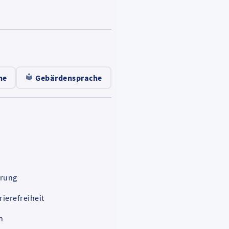
nd
he
Gebärdensprache
ärung
rierefreiheit
t.
n
t