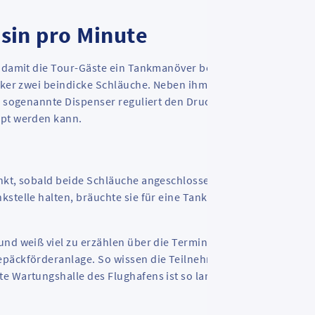
osin pro Minute
s, damit die Tour-Gäste ein Tankmanöver beobachten können. A
niker zwei beindicke Schläuche. Neben ihm, unter dem Flügel de
r sogenannte Dispenser reguliert den Druck, damit der Treibsto
mpt werden kann.
nkt, sobald beide Schläuche angeschlossen sind. Das Tempo is
kstelle halten, bräuchte sie für eine Tankfüllung zehn Tage un
nd weiß viel zu erzählen über die Terminals, Start- und
epäckförderanlage. So wissen die Teilnehmer nach 45
e Wartungshalle des Flughafens ist so lang, dass man den