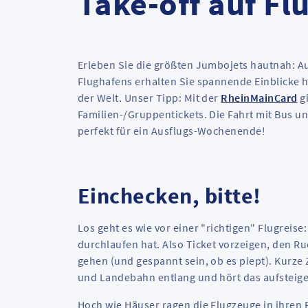
Take-off auf Fl
Erleben Sie die größten Jumbojets hautnah: Au
Flughafens erhalten Sie spannende Einblicke h
der Welt. Unser Tipp: Mit der
RheinMainCard
gi
Familien-/Gruppentickets. Die Fahrt mit Bus un
perfekt für ein Ausflugs-Wochenende!
Einchecken, bitte!
Los geht es wie vor einer "richtigen" Flugreise
durchlaufen hat. Also Ticket vorzeigen, den R
gehen (und gespannt sein, ob es piept). Kurze 
und Landebahn entlang und hört das aufsteigend
Hoch wie Häuser ragen die Flugzeuge in ihren P