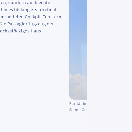
ehen, sondern auch echte
den es bislang erst dreimal
 umrandeten Cockpit-Fenstern
ößte Passagierflugzeug der
 sechsstöckiges Haus.
Rarität im Zorro-Look: Den Airbus
© rms GmbH