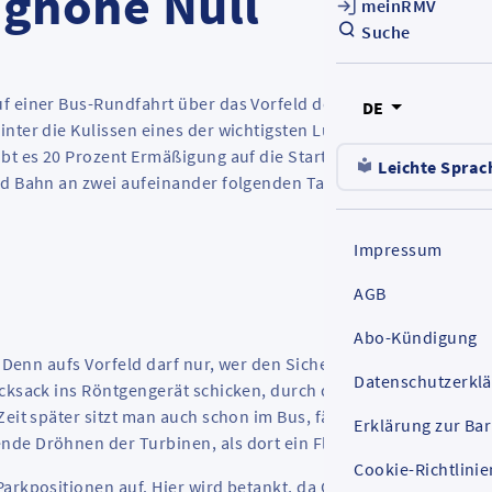
ughöhe Null
meinRMV
Suche
f einer Bus-Rundfahrt über das Vorfeld des Frankfurter
DE
inter die Kulissen eines der wichtigsten Luftfahrt-Drehkreuze
bt es 20 Prozent Ermäßigung auf die Starter-Tour für Einzel- u
Leichte Sprac
d Bahn an zwei aufeinander folgenden Tagen ist inklusive -
Impressum
AGB
Abo-Kündigung
: Denn aufs Vorfeld darf nur, wer den Sicherheitscheck
Datenschutzerkl
ucksack ins Röntgengerät schicken, durch den Metalldetektor
Zeit später sitzt man auch schon im Bus, fährt neben der Start-
Erklärung zur Bar
e Dröhnen der Turbinen, als dort ein Flieger in die Luft steig
Cookie-Richtlinie
arkpositionen auf. Hier wird betankt, da Gepäck verladen, dor