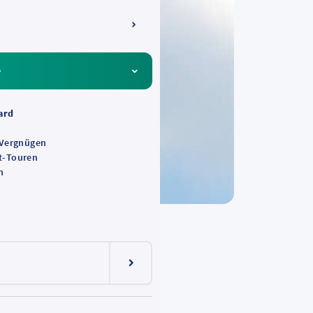
e
ard
s
-Vergnügen
-Touren
n
Menüeintrag ein-/ausklappen