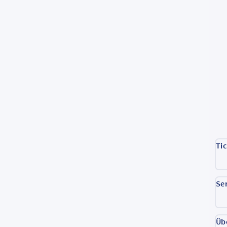
Ti
Se
Üb