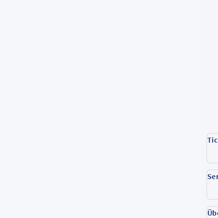
Ti
Se
Üb