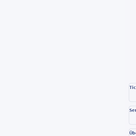
Ti
Se
Üb