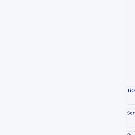
Tic
Ser