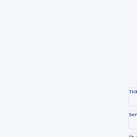
Tic
Ser