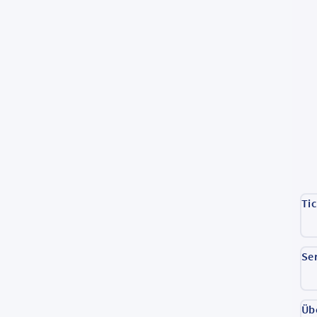
Ti
Se
Üb