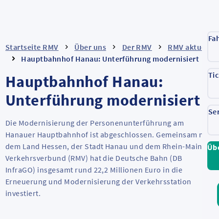
Fa
Startseite RMV
Über uns
Der RMV
RMV aktuell
Hauptbahnhof Hanau: Unterführung modernisiert
Ti
Hauptbahnhof Hanau:
Unterführung modernisiert
Se
Die Modernisierung der Personenunterführung am
Hanauer Hauptbahnhof ist abgeschlossen. Gemeinsam mit
dem Land Hessen, der Stadt Hanau und dem Rhein-Main-
Üb
Verkehrsverbund (RMV) hat die Deutsche Bahn (DB
InfraGO) insgesamt rund 22,2 Millionen Euro in die
Erneuerung und Modernisierung der Verkehrsstation
investiert.