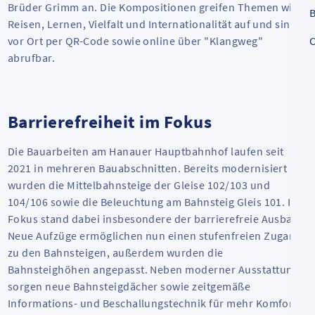
Brüder Grimm an. Die Kompositionen greifen Themen wie
B
Reisen, Lernen, Vielfalt und Internationalität auf und sind
C
vor Ort per QR-Code sowie online über "Klangweg"
abrufbar.
Barrierefreiheit im Fokus
Die Bauarbeiten am Hanauer Hauptbahnhof laufen seit
2021 in mehreren Bauabschnitten. Bereits modernisiert
wurden die Mittelbahnsteige der Gleise 102/103 und
104/106 sowie die Beleuchtung am Bahnsteig Gleis 101. Im
Fokus stand dabei insbesondere der barrierefreie Ausbau:
Neue Aufzüge ermöglichen nun einen stufenfreien Zugang
zu den Bahnsteigen, außerdem wurden die
Bahnsteighöhen angepasst. Neben moderner Ausstattung
sorgen neue Bahnsteigdächer sowie zeitgemäße
Informations- und Beschallungstechnik für mehr Komfort