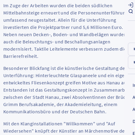
Im Zuge der Arbeiten wurden die beiden südlichen
Mittelbahnsteige erneuert und die Personenunterführung
umfassend neugestaltet. Allein für die Unterführung
investierten die Projektpartner rund 5,6 Millionen Euro.
Neben neuen Decken-, Boden- und Wandbelägen wurden
auch die Beleuchtungs- und Beschallungsanlagen
modernisiert. Taktile Leitelemente verbessern zudem die
Barrierefreiheit.
Besonderer Blickfang ist die künstlerische Gestaltung der
Unterführung: Hinterleuchtete Glaspaneele und ein eigens
entwickeltes Fliesenkonzept greifen Motive aus Hanau auf.
Entstanden ist das Gestaltungskonzept in Zusammenarbeit
zwischen der Stadt Hanau, zwei Absolventinnen der Brüder
Grimm Berufsakademie, der Akademieleitung, einem
Kommunikationsbüro und der Deutschen Bahn.
D
Mit den Klanginstallationen "Willkommen" und "Auf
Wiedersehen" knüpft der Künstler an Märchenmotive der
E