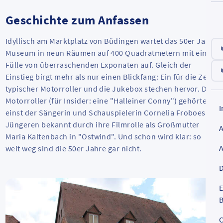
Geschichte zum Anfassen
Idyllisch am Marktplatz von Büdingen wartet das 50er Jahre
Museum in neun Räumen auf 400 Quadratmetern mit einer
Fülle von überraschenden Exponaten auf. Gleich der
Einstieg birgt mehr als nur einen Blickfang: Ein für die Zeit
typischer Motorroller und die Jukebox stechen hervor. Der
Motorroller (für Insider: eine "Halleiner Conny") gehörte
einst der Sängerin und Schauspielerin Cornelia Froboess,
Jüngeren bekannt durch ihre Filmrolle als Großmutter
Maria Kaltenbach in "Ostwind". Und schon wird klar: so
weit weg sind die 50er Jahre gar nicht.
D
E
B
C