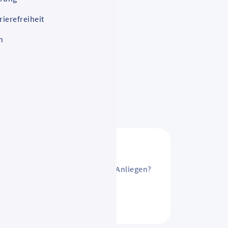
rierefreiheit
t
n
sAbo ändern? Oder ein anderes Anliegen?