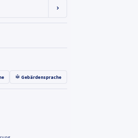
Menüeintrag ein-/ausklappen
he
Gebärdensprache
e
.
-
ärung