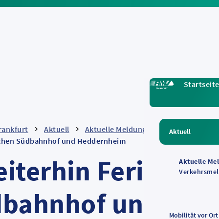
Startseit
rankfurt
Aktuell
Aktuelle Meldungen
Aktuell
ischen Südbahnhof und Heddernheim
iterhin Ferienfah
Aktuelle Me
Verkehrsme
dbahnhof und He
Mobilität vor Ort