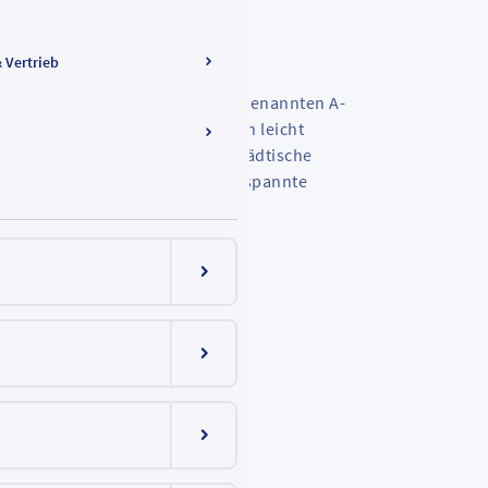
& Vertrieb
hnhof und Heddernheim, der sogenannten A-
ngebot auch nach den Osterferien leicht
schaft Frankfurt (VGF) und die städtische
fiQ reagieren damit auf die angespannte
ntralen Nord-Süd-Verbindung.
Menüeintrag ein-/ausklappen
Menüeintrag ein-/ausklappen
Menüeintrag ein-/ausklappen