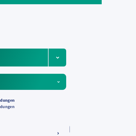
e
Menüeintrag ein-/ausklappen
rplan
ldungen
ldungen
ddernheim