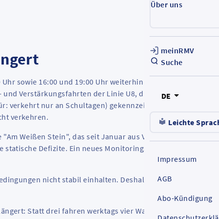
Über uns
meinRMV
ängert
Suche
Uhr sowie 16:00 und 19:00 Uhr weiterhin 20 statt 24 Züge pro
- und Verstärkungsfahrten der Linie U8, die entfallen. Konkret
DE
ür: verkehrt nur an Schultagen) gekennzeichneten
cht verkehren.
Leichte Sprac
 "Am Weißen Stein", das seit Januar aus Vorsorge vor
e statische Defizite. Ein neues Monitoringsystem überwacht di
Impressum
AGB
Bedingungen nicht stabil einhalten. Deshalb bleibt es ab dem 13
Abo-Kündigung
längert: Statt drei fahren werktags vier Wagen. Der 15-Minuten
Datenschutzerkl