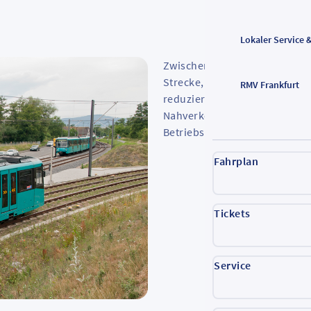
Lokaler Service 
Zwischen Frankfurter Südba
Strecke, bleibt das U-Bahn-A
RMV Frankfurt
reduziert. Die Verkehrsgesell
Nahverkehrsgesellschaft traf
Betriebssituation auf der ze
Fahrplan
Tickets
Service