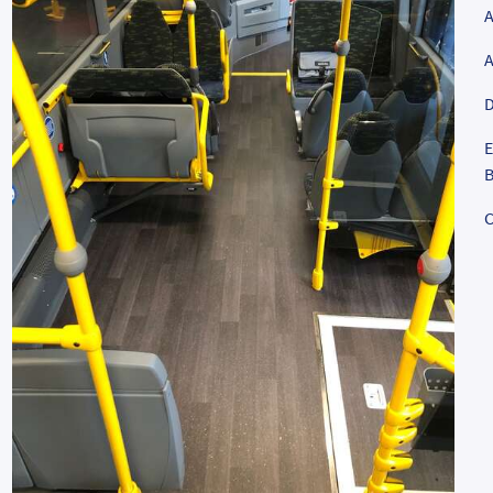
D
E
B
C