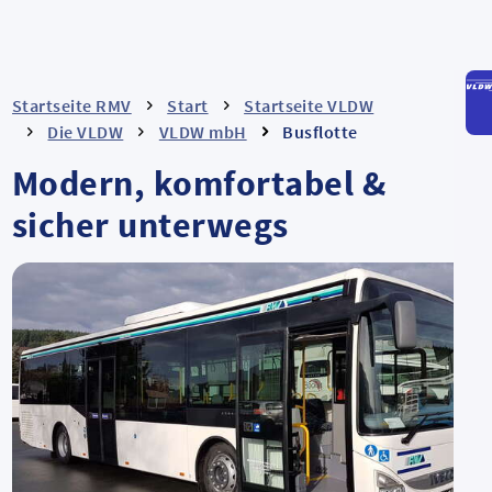
Startseite RMV
Start
Startseite VLDW
Die VLDW
VLDW mbH
Busflotte
Modern, komfortabel &
sicher unterwegs